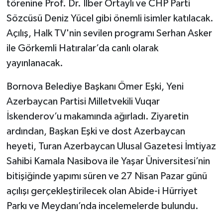
törenine Prof. Dr. İlber Ortaylı ve CHP Parti
Sözcüsü Deniz Yücel gibi önemli isimler katılacak.
Açılış, Halk TV'nin sevilen programı Serhan Asker
ile Görkemli Hatıralar’da canlı olarak
yayınlanacak.
Bornova Belediye Başkanı Ömer Eşki, Yeni
Azerbaycan Partisi Milletvekili Vuqar
İskenderov’u makamında ağırladı. Ziyaretin
ardından, Başkan Eşki ve dost Azerbaycan
heyeti, Turan Azerbaycan Ulusal Gazetesi İmtiyaz
Sahibi Kamala Nasibova ile Yaşar Üniversitesi’nin
bitişiğinde yapımı süren ve 27 Nisan Pazar günü
açılışı gerçekleştirilecek olan Abide-i Hürriyet
Parkı ve Meydanı’nda incelemelerde bulundu.