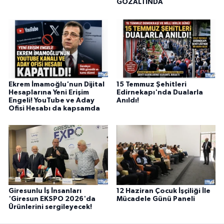
GÖZALTINDA
Ekrem İmamoğlu'nun Dijital
15 Temmuz Şehitleri
Hesaplarına Yeni Erişim
Edirnekapı'nda Dualarla
Engeli! YouTube ve Aday
Anıldı!
Ofisi Hesabı da kapsamda
Giresunlu İş İnsanları
12 Haziran Çocuk İşçiliği İle
'Giresun EKSPO 2026'da
Mücadele Günü Paneli
Ürünlerini sergileyecek!