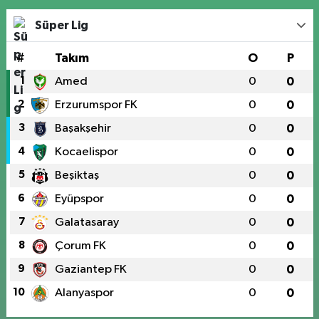
Süper Lig
#
Takım
O
P
1
Amed
0
0
2
Erzurumspor FK
0
0
3
Başakşehir
0
0
4
Kocaelispor
0
0
5
Beşiktaş
0
0
6
Eyüpspor
0
0
7
Galatasaray
0
0
8
Çorum FK
0
0
9
Gaziantep FK
0
0
10
Alanyaspor
0
0