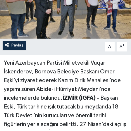
Paylaş
-
+
A
A
Yeni Azerbaycan Partisi Milletvekili Vuqar
İskenderov, Bornova Belediye Başkanı Ömer
Eşki’yi ziyaret ederek Kazım Dirik Mahallesi’nde
yapımı süren Abide-i Hürriyet Meydanı’nda
incelemelerde bulundu.
İZMİR (İGFA) -
Başkan
Eşki, Türk tarihine ışık tutacak bu meydanda 18
Türk Devleti’nin kurucuları ve önemli tarihi
figürlerin yer alacağını belirtti. 27 Nisan’daki açılış