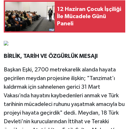
12 Haziran Çocuk İşçiliği
İle Mücadele Günü
Paneli
BİRLİK, TARİH VE ÖZGÜRLÜK MESAJI
Başkan Eşki, 2700 metrekarelik alanda hayata
geçirilen meydan projesine ilişkin; "Tanzimat’ı
kaldırmak için sahnelenen gerici 31 Mart
Vakası’nda hayatını kaybedenleri anmak ve Türk
tarihinin mücadeleci ruhunu yaşatmak amacıyla bu
projeyi hayata geçirdik" dedi. Meydan, 18 Türk
Devleti'nin kurucularından İttihat ve Terakki