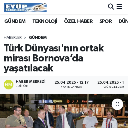
GÜNDEM
TEKNOLOJİ
ÖZEL HABER
SPOR
DÜ
HABERLER
GÜNDEM
Türk Dünyası'nın ortak
mirası Bornova’da
yaşatılacak
HABER MERKEZI
25.04.2025 - 12:17
25.04.2025 - 12
EDITÖR
YAYINLANMA
GÜNCELLEME