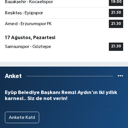
Başakşehir - Kocaelispor
19:00
Beşiktaş - Eyüpspor
21:30
Amed - Erzurumspor FK
21:30
17 Ağustos, Pazartesi
Samsunspor - Göztepe
21:30
Anket
Eyüp Belediye Başkanı Remzi Aydın'ın iki yıllık
karnesi.. Siz de not verin!
Ankete Katıl