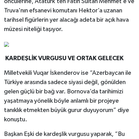
öncülerine, Atatürk’ten Fatih Sultan Mehmet’e ve
Truva'nın efsanevi komutanı Hektor’a uzanan
tarihsel figürlerin yer alacağı adeta bir açık hava
müzesi niteliği taşıyor.
KARDEŞLİK VURGUSU VE ORTAK GELECEK
Milletvekili Vuqar İskenderov ise “Azerbaycan ile
Türkiye arasında sadece siyasi değil, gönülden
gelen güçlü bir bağ var. Bornova’da tarihimizi
yaşatmaya yönelik böyle anlamlı bir projeye
tanıklık etmekten büyük gurur duyuyorum” diye
konuştu.
Başkan Eşki de kardeşlik vurgusu yaparak, “Bu