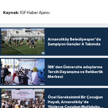
Kaynak:
İGF Haber Ajansı
Arnavutköy Belediyespor’da
Şampiyon Gençler A Takımda
İBB'den Üniversite adaylarına
Tercih Dayanışma ve Rehberlik
Merkezi
Özel Gereksinimli Bir Çocuğun
Hayali, Arnavutköy’de
Yüzlerce Çocuğun Mutluluğu