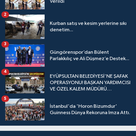
Verildi
2
Kurban satış ve kesim yerlerine sıkı
denetim...
3
Güngörenspor’dan Bülent
Parlakkılıç ve Ali Düşmez’e Destek...
4
EYÜPSULTAN BELEDİYESİ'NE ŞAFAK
OPERASYONU! BAŞKAN YARDIMCISI
VE ÖZEL KALEM MÜDÜRÜ
GÖZALTINDA
5
İstanbul'da 'Horon Bizumdur'
Guinness Dünya Rekoruna İmza Attı.