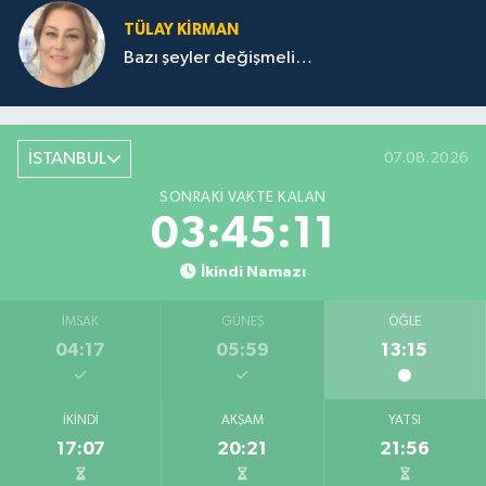
TÜLAY KİRMAN
Bazı şeyler değişmeli…
İSTANBUL
07.08.2026
SONRAKI VAKTE KALAN
03:45:11
İkindi Namazı
İMSAK
GÜNEŞ
ÖĞLE
04:17
05:59
13:15
İKINDI
AKŞAM
YATSI
17:07
20:21
21:56