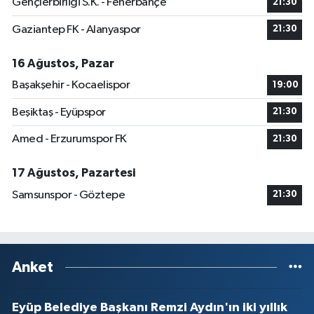
Gençlerbirliği S.K. - Fenerbahçe
21:30
Gaziantep FK - Alanyaspor
21:30
16 Ağustos, Pazar
Başakşehir - Kocaelispor
19:00
Beşiktaş - Eyüpspor
21:30
Amed - Erzurumspor FK
21:30
17 Ağustos, Pazartesi
Samsunspor - Göztepe
21:30
Anket
Eyüp Belediye Başkanı Remzi Aydın'ın iki yıllık