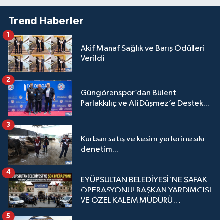
Trend Haberler
1
Akif Manaf Sağlık ve Barış Ödülleri
Verildi
2
Güngörenspor’dan Bülent
Parlakkılıç ve Ali Düşmez’e Destek...
3
Kurban satış ve kesim yerlerine sıkı
denetim...
4
EYÜPSULTAN BELEDİYESİ'NE ŞAFAK
OPERASYONU! BAŞKAN YARDIMCISI
VE ÖZEL KALEM MÜDÜRÜ
GÖZALTINDA
5