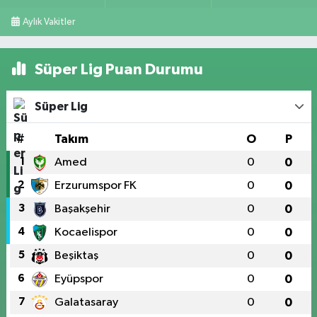
Aylık Vakitler
Süper Lig Puan Durumu
Süper Lig
#
Takım
O
P
1
Amed
0
0
2
Erzurumspor FK
0
0
3
Başakşehir
0
0
4
Kocaelispor
0
0
5
Beşiktaş
0
0
6
Eyüpspor
0
0
7
Galatasaray
0
0