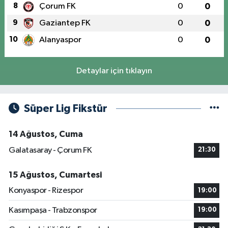
8
Çorum FK
0
0
9
Gaziantep FK
0
0
10
Alanyaspor
0
0
Detaylar için tıklayın
Süper Lig Fikstür
14 Ağustos, Cuma
Galatasaray - Çorum FK
21:30
15 Ağustos, Cumartesi
Konyaspor - Rizespor
19:00
Kasımpaşa - Trabzonspor
19:00