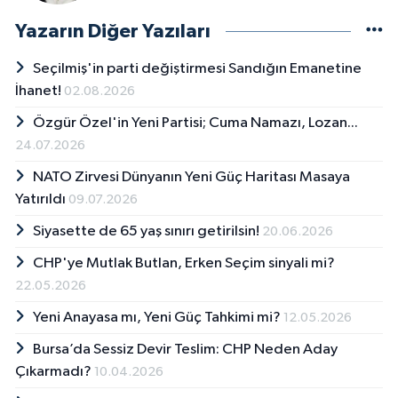
Yazarın Diğer Yazıları
Seçilmiş'in parti değiştirmesi Sandığın Emanetine
İhanet!
02.08.2026
Özgür Özel'in Yeni Partisi; Cuma Namazı, Lozan...
24.07.2026
NATO Zirvesi Dünyanın Yeni Güç Haritası Masaya
Yatırıldı
09.07.2026
Siyasette de 65 yaş sınırı getirilsin!
20.06.2026
CHP'ye Mutlak Butlan, Erken Seçim sinyali mi?
22.05.2026
Yeni Anayasa mı, Yeni Güç Tahkimi mi?
12.05.2026
Bursa’da Sessiz Devir Teslim: CHP Neden Aday
Çıkarmadı?
10.04.2026